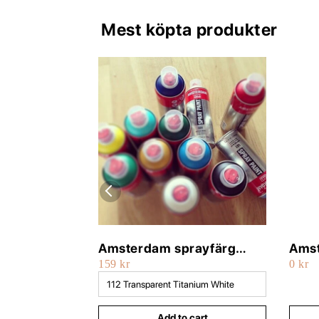
Mest köpta produkter
Amsterdam sprayfärg
Amst
159 kr
0 kr
400ml
500
Add to cart