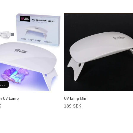
n
out
sin UV Lamp
UV lamp Mini
r
K
Regular
189 SEK
price