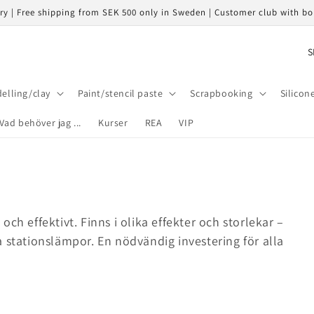
ery | Free shipping from SEK 500 only in Sweden | Customer club with b
C
o
u
elling/clay
Paint/stencil paste
Scrapbooking
Silicon
n
Vad behöver jag ...
Kurser
REA
VIP
t
r
y
/
r
ch effektivt. Finns i olika effekter och storlekar –
e
 stationslämpor. En nödvändig investering för alla
g
i
o