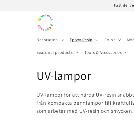
Skip to
Fast deliv
content
Decoration
Epoxy Resin
Color
Mod
Seasonal products
Tools & Accessories
C
UV-lampor
o
UV-lampor för att härda UV-resin snabbt o
l
från kompakta pennlampor till kraftfulla
som arbetar med UV-resin och smycken.
l