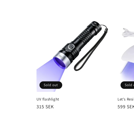
e
c
t
i
o
n
Sold out
Sold 
:
UV flashlight
Let's Re
Regular
315 SEK
Regula
599 SE
price
price