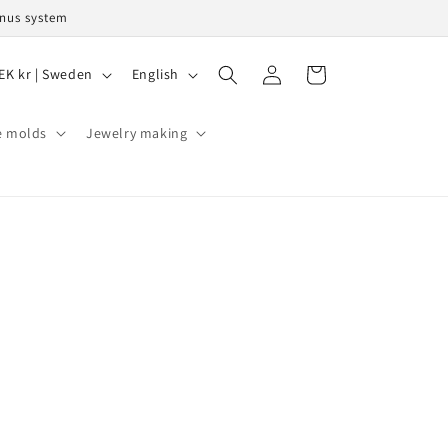
onus system
L
Log
Cart
SEK kr | Sweden
English
in
a
n
e molds
Jewelry making
g
u
a
g
e