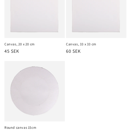
Canvas, 20 x 20 cm
Canvas, 33 x 33 cm
Regular
45 SEK
Regular
60 SEK
price
price
Round canvas 15cm