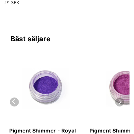
Regular
49 SEK
price
Bäst säljare
Pigment Shimmer - Royal
Pigment Shimme