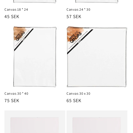
Canvas 18 * 24
Canvas 24 * 30
Regular
45 SEK
Regular
57 SEK
price
price
Canvas 30 * 40
Canvas 30 x 30
Regular
75 SEK
Regular
65 SEK
price
price