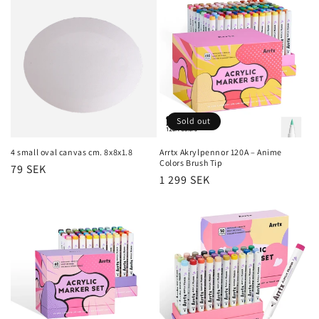
o
n
:
Sold out
4 small oval canvas cm. 8x8x1.8
Arrtx Akrylpennor 120A – Anime
Colors Brush Tip
Regular
79 SEK
Regular
1 299 SEK
price
price