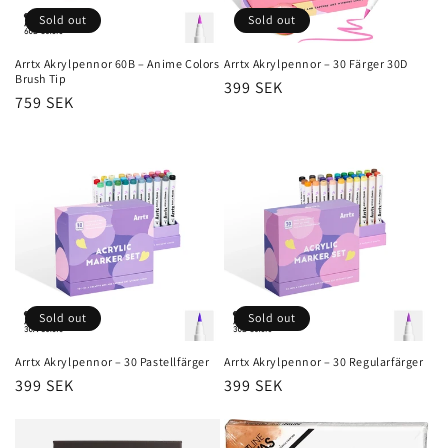
Sold out
Sold out
Arrtx Akrylpennor 60B – Anime Colors
Arrtx Akrylpennor – 30 Färger 30D
Brush Tip
Regular
399 SEK
Regular
759 SEK
price
price
Sold out
Sold out
Arrtx Akrylpennor – 30 Pastellfärger
Arrtx Akrylpennor – 30 Regularfärger
Regular
399 SEK
Regular
399 SEK
price
price