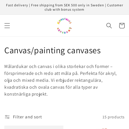
Skip to
Fast delivery | Free shipping from SEK 500 only in Sweden | Customer
content
club with bonus system
Cart
C
Canvas/painting canvases
o
Målardukar och canvas i olika storlekar och former –
l
försprimerade och redo att måla på. Perfekta för akryl,
olja och mixed media. Vi erbjuder rektangulära,
l
kvadratiska och ovala canvas för alla typer av
e
konstnärliga projekt.
c
t
Filter and sort
15 products
i