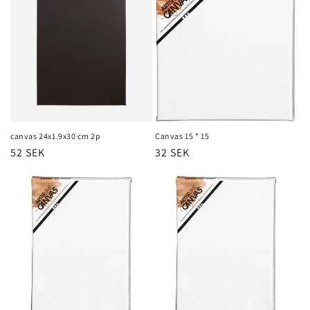
canvas 24x1.9x30 cm 2p
Canvas 15 * 15
Regular
52 SEK
Regular
32 SEK
price
price